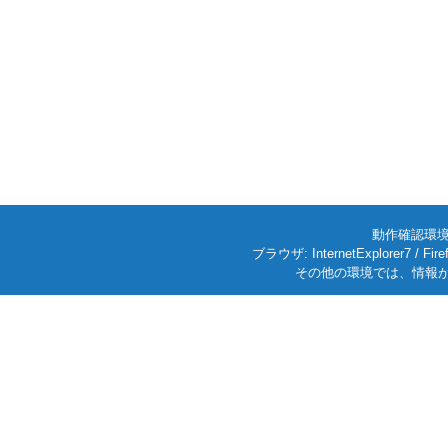
動作確認環境: W
ブラウザ: InternetExplorer7
その他の環境では、情報