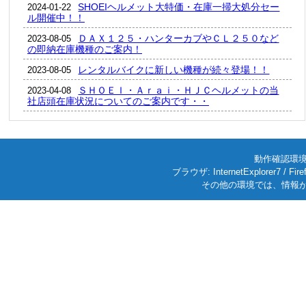
SHOEIヘルメット大特価・在庫一掃大処分セー
2024-01-22
ル開催中！！
ＤＡＸ１２５・ハンターカブやＣＬ２５０など
2023-08-05
の即納在庫機種のご案内！
レンタルバイクに新しい機種が続々登場！！
2023-08-05
ＳＨＯＥＩ・Ａｒａｉ・ＨＪＣヘルメットの当
2023-04-08
社店頭在庫状況についてのご案内です・・
動作確認環境: W
ブラウザ: InternetExplorer7
その他の環境では、情報