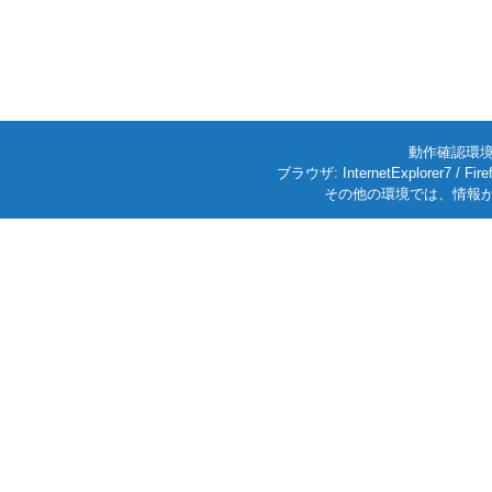
動作確認環境: W
ブラウザ: InternetExplorer7
その他の環境では、情報