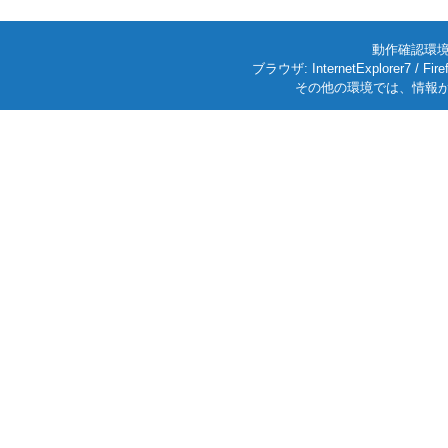
動作確認環境: W
ブラウザ: InternetExplorer7
その他の環境では、情報