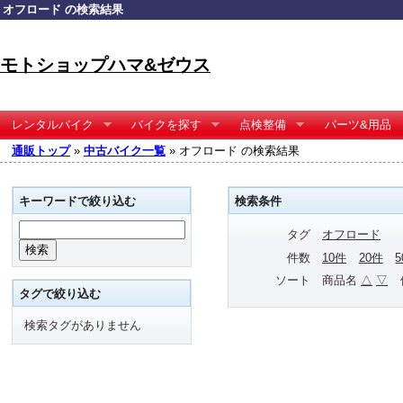
オフロード の検索結果
モトショップハマ&ゼウス
レンタルバイク
バイクを探す
点検整備
パーツ&用品
通販トップ
»
中古バイク一覧
» オフロード の検索結果
キーワードで絞り込む
検索条件
タグ
オフロード
件数
10件
20件
ソート
商品名
△
▽
タグで絞り込む
検索タグがありません