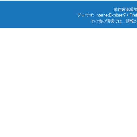
動作確認環境: W
ブラウザ: InternetExplorer7
その他の環境では、情報