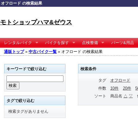
オフロード の検索結果
モトショップハマ&ゼウス
レンタルバイク
バイクを探す
点検整備
パーツ&用品
通販トップ
»
中古バイク一覧
» オフロード の検索結果
キーワードで絞り込む
検索条件
タグ
オフロード
件数
10件
20件
ソート
商品名
△
▽
タグで絞り込む
検索タグがありません