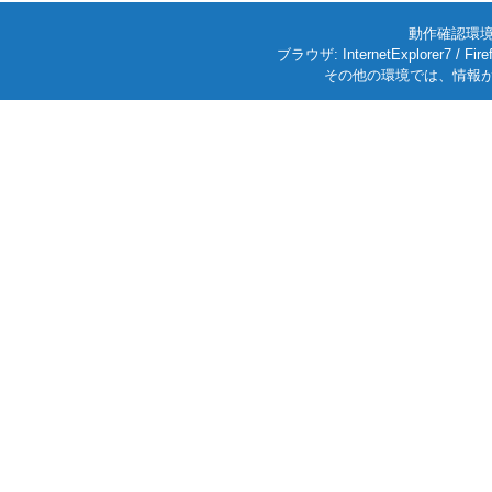
動作確認環境: W
ブラウザ: InternetExplorer7
その他の環境では、情報