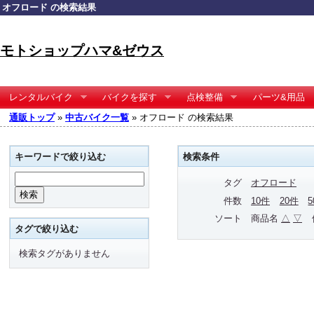
オフロード の検索結果
モトショップハマ&ゼウス
レンタルバイク
バイクを探す
点検整備
パーツ&用品
通販トップ
»
中古バイク一覧
» オフロード の検索結果
キーワードで絞り込む
検索条件
タグ
オフロード
件数
10件
20件
ソート
商品名
△
▽
タグで絞り込む
検索タグがありません