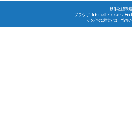
動作確認環境: W
ブラウザ: InternetExplorer7
その他の環境では、情報