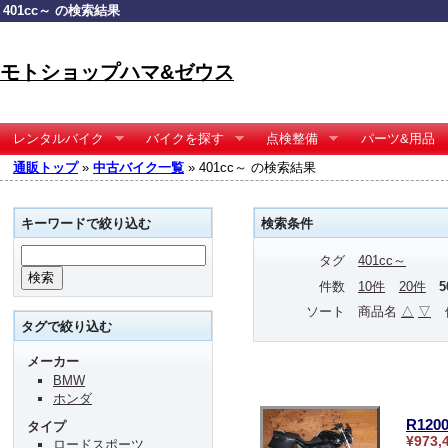
401cc～ の検索結果
モトショップハマ&ゼウス
レンタルバイク
バイクを探す
点検整備
パーツ&用品
通販トップ
»
中古バイク一覧
» 401cc～ の検索結果
キーワードで絞り込む
検索条件
タグ
401cc～
件数
10件
20件
ソート
商品名
△
▽
タグで絞り込む
メーカー
BMW
ホンダ
R12
タイプ
¥973,
ロードスポーツ