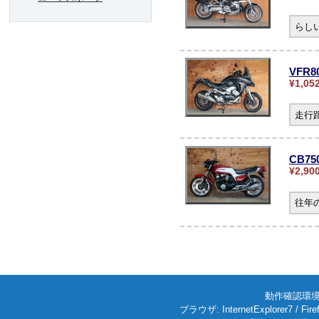
らし
VFR
¥1,05
走行
CB75
¥2,90
往年
動作確認環境: W
ブラウザ: InternetExplorer7