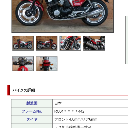
バイクの詳細
製造国
日本
フレームNo.
RC04＊＊＊＊442
タイヤ
フロント4.0mm/リア6mm
・２年点検整備一式済