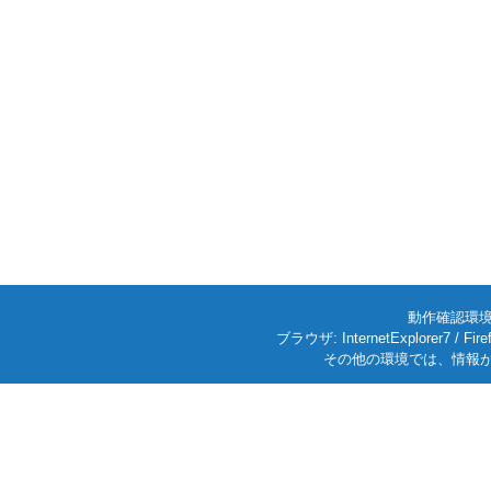
動作確認環境: W
ブラウザ: InternetExplorer7
その他の環境では、情報