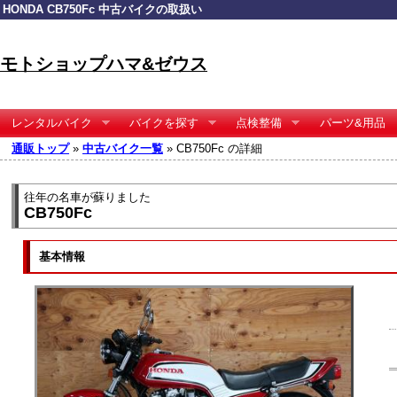
HONDA CB750Fc 中古バイクの取扱い
モトショップハマ&ゼウス
レンタルバイク
バイクを探す
点検整備
パーツ&用品
通販トップ
»
中古バイク一覧
» CB750Fc の詳細
往年の名車が蘇りました
CB750Fc
基本情報