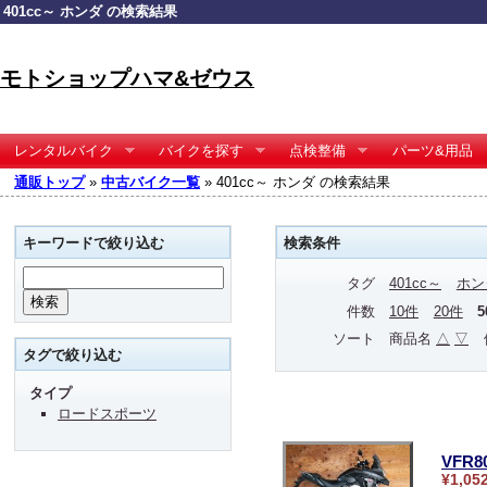
401cc～ ホンダ の検索結果
モトショップハマ&ゼウス
レンタルバイク
バイクを探す
点検整備
パーツ&用品
通販トップ
»
中古バイク一覧
» 401cc～ ホンダ の検索結果
キーワードで絞り込む
検索条件
タグ
401cc～
ホン
件数
10件
20件
ソート
商品名
△
▽
タグで絞り込む
タイプ
ロードスポーツ
VFR
¥1,05