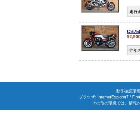
走行
CB75
¥2,90
往年
動作確認環境: W
ブラウザ: InternetExplorer7
その他の環境では、情報