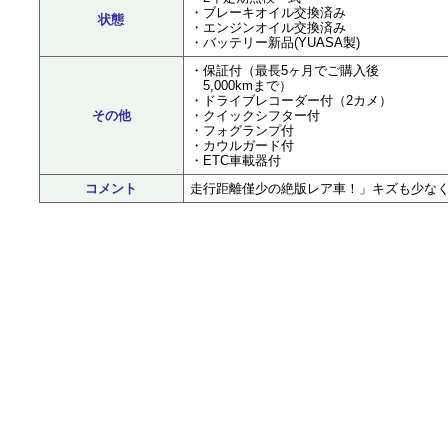
・ブレーキオイル交換済み
状態
・エンジンオイル交換済み
・バッテリー新品(YUASA製)
・保証付（最長5ヶ月でご購入後
5,000kmまで）
・ドライブレコーダー付（2カメ）
その他
・クイックシフター付
・フォグランプ付
・カウルガード付
・ETC車載器付
コメント
走行距離僅少の絶版レア車！」キズも少な