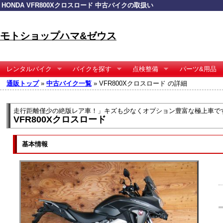
HONDA VFR800Xクロスロード 中古バイクの取扱い
モトショップハマ&ゼウス
レンタルバイク
バイクを探す
点検整備
パーツ&用品
通販トップ
»
中古バイク一覧
» VFR800Xクロスロード の詳細
走行距離僅少の絶版レア車！」キズも少なくオプション豊富な極上車で
VFR800Xクロスロード
基本情報