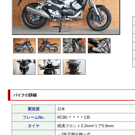
バイクの詳細
製造国
日本
フレームNo.
RC80-＊＊＊＊135
タイヤ
残溝フロント3.2mm/リア5.6mm
・2年定期点検一式