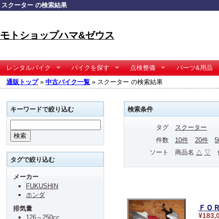
スクーター の検索結果
モトショップハマ&ゼウス
レンタルバイク
バイクを探す
点検整備
パーツ&用品
通販トップ
»
中古バイク一覧
» スクーター の検索結果
キーワードで絞り込む
検索条件
タグ
スクーター
件数
10件
20件
ソート
商品名
△
▽
タグで絞り込む
メーカー
FUKUSHIN
ホンダ
ＦＯ
排気量
¥183,
126～250cc