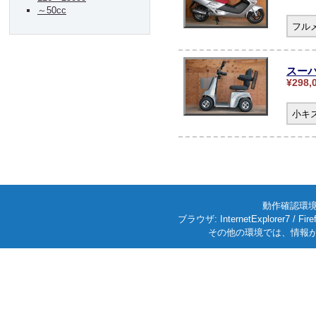
～50cc
フル
スーパ
¥298,
小キ
動作確認環境: W
ブラウザ: InternetExplorer7
その他の環境では、情報