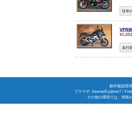
往年
VFR
¥1,05
走行
動作確認環境: W
ブラウザ: InternetExplorer7
その他の環境では、情報