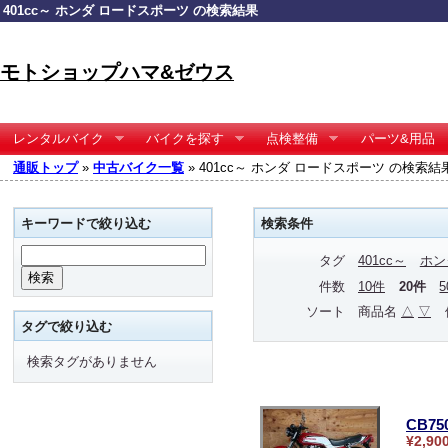
401cc～ ホンダ ロードスポーツ の検索結果
モトショップハマ&ゼウス
レンタルバイク
バイクを探す
点検整備
パーツ&用品
通販トップ
»
中古バイク一覧
» 401cc～ ホンダ ロードスポーツ の検索結
キーワードで絞り込む
検索条件
タグ
401cc～
ホン
件数
10件
20件
ソート
商品名
△
▽
タグで絞り込む
検索タグがありません
CB75
¥2,90