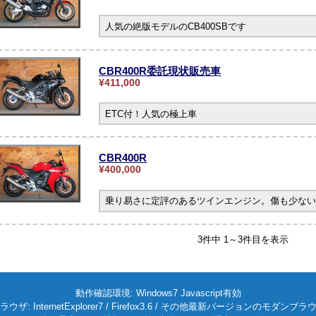
人気の絶版モデルのCB400SBです
CBR400R委託現状販売車
¥411,000
ETC付！人気の極上車
CBR400R
¥400,000
乗り易さに定評のあるツインエンジン。傷も少ない
3件中 1～3件目を表示
動作確認環境: Windows7 Javascript有効
ラウザ: InternetExplorer7 / Firefox3.6 / その他最新バージョンのモダンブラ