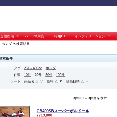
点検整備
パーツ&用品
二輪用ETC
インフォメーション
0cc ホンダ の検索結果
検索条件
タグ
251～400cc
ホンダ
件数
10件
20件
50件
100件
ソート
商品名
△
▽
価格
△
▼
登録日時
△
▽
3件中 1～3件目を表示
CB400SBスーパーボルドール
¥713,800