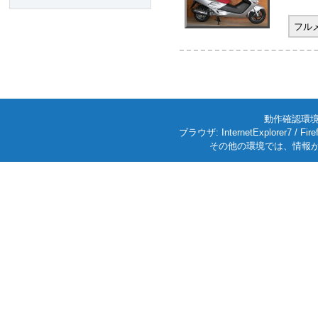
フル
動作確認環境: W
ブラウザ: InternetExplorer7
その他の環境では、情報