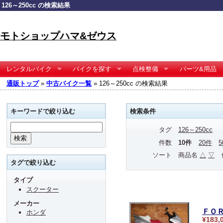
126～250cc の検索結果
モトショップハマ&ゼウス
レンタルバイク
バイクを探す
点検整備
パーツ&用品
通販トップ
»
中古バイク一覧
» 126～250cc の検索結果
キーワードで絞り込む
検索条件
タグ
126～250cc
件数
10件
20件
ソート
商品名
△
▽
タグで絞り込む
タイプ
スクーター
メーカー
ＦＯ
ホンダ
¥183,