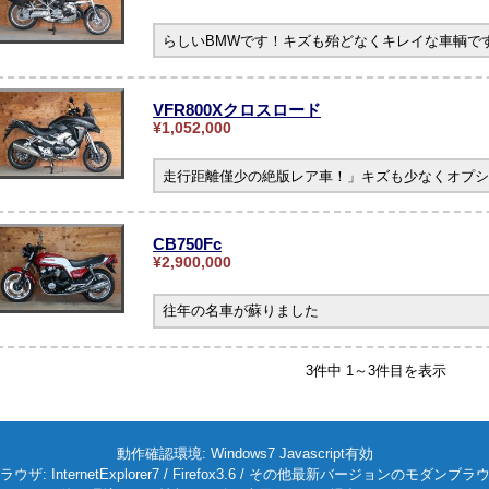
らしいBMWです！キズも殆どなくキレイな車輌です。
VFR800Xクロスロード
¥1,052,000
走行距離僅少の絶版レア車！」キズも少なくオプシ
CB750Fc
¥2,900,000
往年の名車が蘇りました
3件中 1～3件目を表示
動作確認環境: Windows7 Javascript有効
ラウザ: InternetExplorer7 / Firefox3.6 / その他最新バージョンのモダンブラ