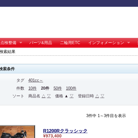
点検整備
パーツ&用品
二輪用ETC
インフォメーション
 の検索結果
検索条件
タグ
401cc～
件数
10件
20件
50件
100件
ソート
商品名
△
▽
価格 ▲
▽
登録日時
△
▽
3件中 1～3件目を表示
R1200Rクラッシック
¥973,400