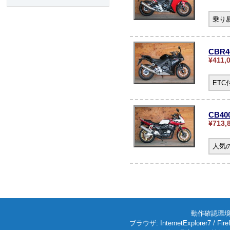
乗り
CBR
¥411,
ET
CB4
¥713,
人気の
動作確認環境: W
ブラウザ: InternetExplorer7