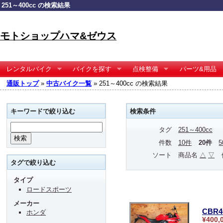
251～400cc の検索結果
モトショップハマ&ゼウス
レンタルバイク
バイクを探す
点検整備
パーツ&用品
通販トップ
»
中古バイク一覧
» 251～400cc の検索結果
キーワードで絞り込む
検索条件
タグ
251～400cc
件数
10件
20件
ソート
商品名
△
▽
タグで絞り込む
タイプ
ロードスポーツ
メーカー
CBR4
ホンダ
¥400,