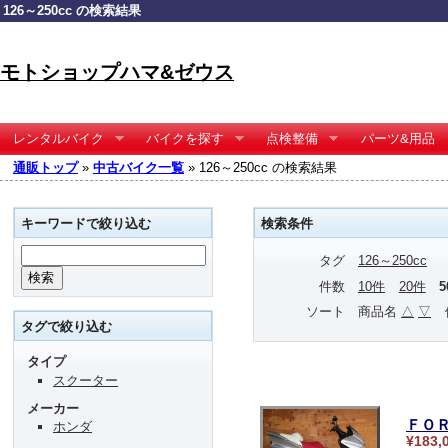
126～250cc の検索結果
モトショップハマ&ゼウス
レンタルバイク
バイクを探す
点検整備
パーツ&用品
通販トップ
»
中古バイク一覧
» 126～250cc の検索結果
キーワードで絞り込む
検索条件
タグ
126～250cc
件数
10件
20件
ソート
商品名
△
▽
タグで絞り込む
タイプ
スクーター
メーカー
ＦＯ
ホンダ
¥183,