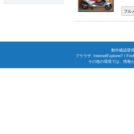
フル
動作確認環境: W
ブラウザ: InternetExplorer7
その他の環境では、情報