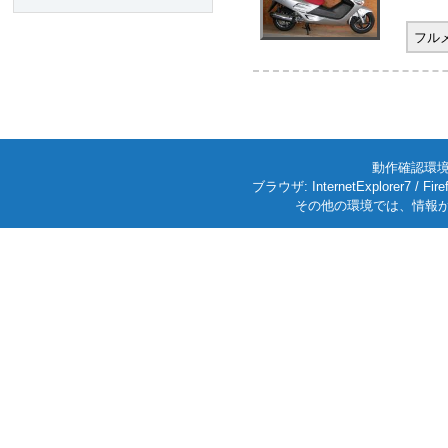
フル
動作確認環境: W
ブラウザ: InternetExplorer7
その他の環境では、情報