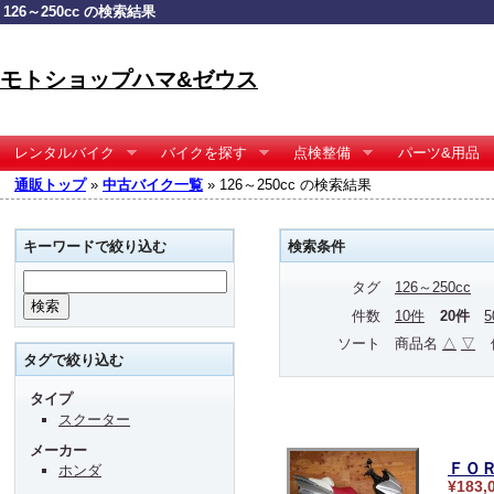
126～250cc の検索結果
モトショップハマ&ゼウス
レンタルバイク
バイクを探す
点検整備
パーツ&用品
通販トップ
»
中古バイク一覧
» 126～250cc の検索結果
キーワードで絞り込む
検索条件
タグ
126～250cc
件数
10件
20件
ソート
商品名
△
▽
タグで絞り込む
タイプ
スクーター
メーカー
ＦＯ
ホンダ
¥183,