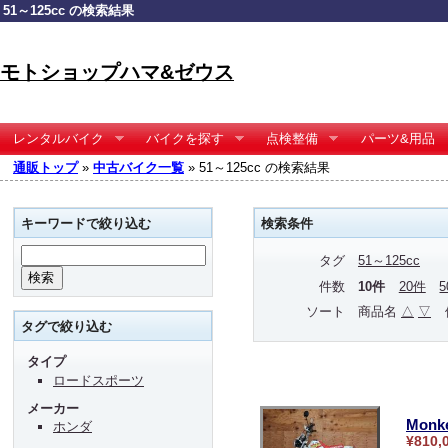
51～125cc の検索結果
モトショップハマ&ゼウス
レンタルバイク
バイクを探す
点検整備
パーツ&用品
通販トップ
»
中古バイク一覧
» 51～125cc の検索結果
キーワードで絞り込む
検索条件
タグ
51～125cc
件数
10件
20件
ソート
商品名
△
▽
タグで絞り込む
タイプ
ロードスポーツ
メーカー
Monk
ホンダ
¥810,