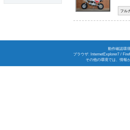
フル
動作確認環境: W
ブラウザ: InternetExplorer7
その他の環境では、情報