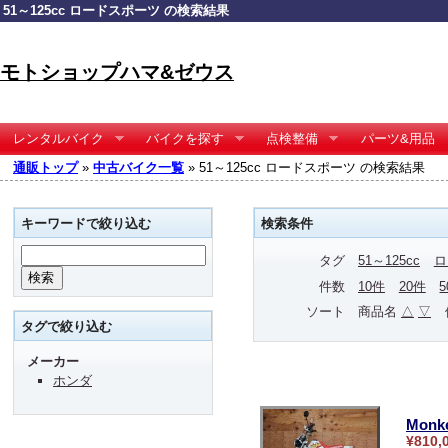
51～125cc ロードスポーツ の検索結果
モトショップハマ&ゼウス
レンタルバイク
バイクを探す
点検整備
パーツ&用品
通販トップ
»
中古バイク一覧
» 51～125cc ロードスポーツ の検索結果
キーワードで絞り込む
検索条件
タグ
51～125cc
ロ
件数
10件
20件
ソート
商品名
△
▽
タグで絞り込む
メーカー
ホンダ
Monk
¥810,