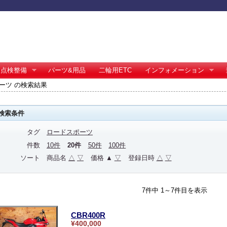
点検整備
パーツ&用品
二輪用ETC
インフォメーション
ーツ の検索結果
検索条件
タグ
ロードスポーツ
件数
10件
20件
50件
100件
ソート
商品名
△
▽
価格 ▲
▽
登録日時
△
▽
7件中 1～7件目を表示
CBR400R
¥400,000