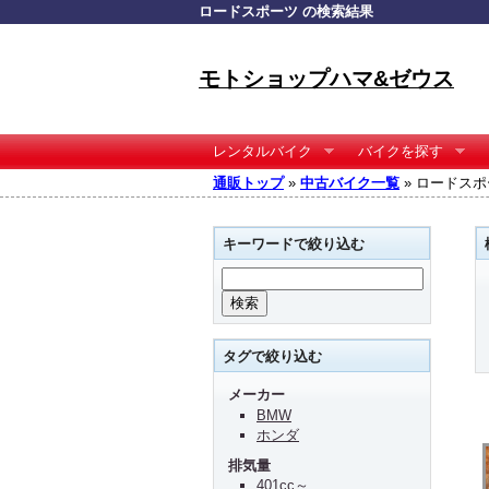
ロードスポーツ の検索結果
モトショップハマ&ゼウス
レンタルバイク
バイクを探す
通販トップ
»
中古バイク一覧
» ロードスポ
キーワードで絞り込む
タグで絞り込む
メーカー
BMW
ホンダ
排気量
401cc～