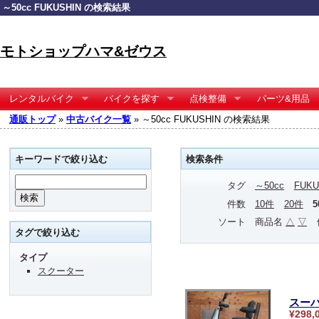
～50cc FUKUSHIN の検索結果
モトショップハマ&ゼウス
レンタルバイク
バイクを探す
点検整備
パーツ&用品
通販トップ
»
中古バイク一覧
» ～50cc FUKUSHIN の検索結果
キーワードで絞り込む
検索条件
タグ
～50cc
FUKU
件数
10件
20件
ソート
商品名
△
▽
タグで絞り込む
タイプ
スクーター
スーパ
¥298,