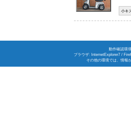
小キ
動作確認環境: W
ブラウザ: InternetExplorer7
その他の環境では、情報