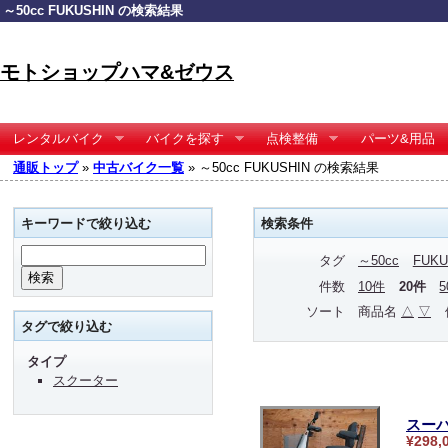
～50cc FUKUSHIN の検索結果
モトショップハマ&ゼウス
レンタルバイク
バイクを探す
点検整備
パーツ&用品
通販トップ
»
中古バイク一覧
» ～50cc FUKUSHIN の検索結果
キーワードで絞り込む
検索条件
タグ
～50cc
FUKU
件数
10件
20件
ソート
商品名
△
▽
タグで絞り込む
タイプ
スクーター
スーパ
¥298,