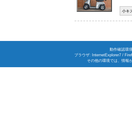
小キ
動作確認環境: W
ブラウザ: InternetExplorer7
その他の環境では、情報