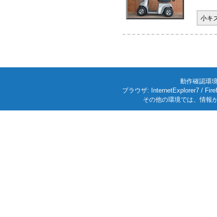
小キ
動作確認環境: W
ブラウザ: InternetExplorer7
その他の環境では、情報