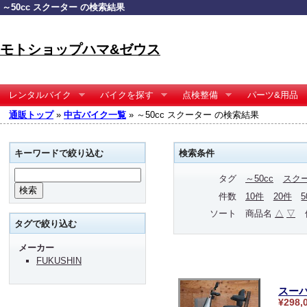
～50cc スクーター の検索結果
モトショップハマ&ゼウス
レンタルバイク
バイクを探す
点検整備
パーツ&用品
通販トップ
»
中古バイク一覧
» ～50cc スクーター の検索結果
キーワードで絞り込む
検索条件
タグ
～50cc
スク
件数
10件
20件
ソート
商品名
△
▽
タグで絞り込む
メーカー
FUKUSHIN
スーパ
¥298,