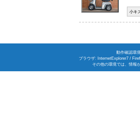
小キ
動作確認環境: W
ブラウザ: InternetExplorer7
その他の環境では、情報