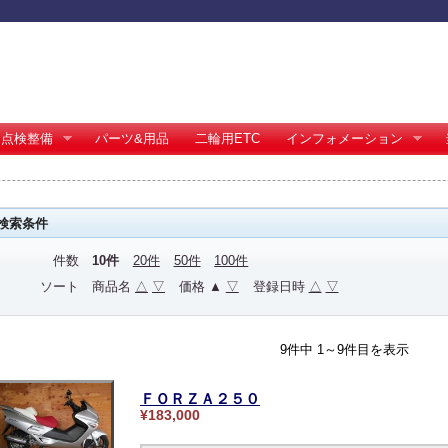
点検整備
パーツ&用品
二輪用ETC
インフォメーション
検索条件
件数
10件
20件
50件
100件
ソート
商品名
△
▽
価格 ▲
▽
登録日時
△
▽
9件中 1～9件目を表示
ＦＯＲＺＡ２５０
¥183,000