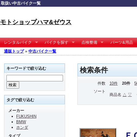
取扱い中古バイク一覧
モトショップハマ&ゼウス
レンタルバイク
バイクを探す
点検整備
パーツ&用品
通販トップ
»
中古バイク一覧
キーワードで絞り込む
検索条件
件数
10件
20件
ソート
商品名
△
▽
タグで絞り込む
メーカー
FUKUSHIN
BMW
ホンダ
Ｆ
タイプ