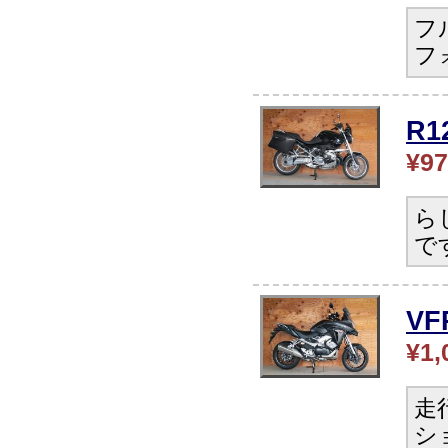
フ
フ
R
¥97
ら
で
V
¥1,
走
シ