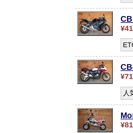
C
¥41
E
C
¥71
人
Mo
¥81