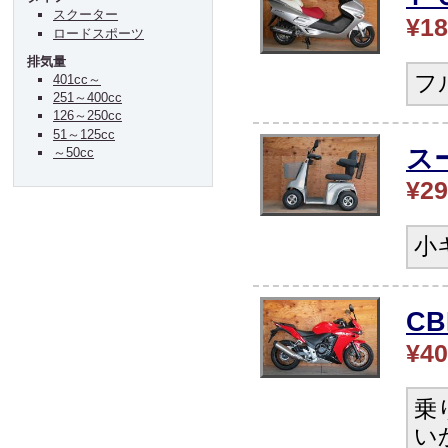
スクーター
¥18
ロードスポーツ
排気量
フ
401cc～
251～400cc
126～250cc
51～125cc
ス
～50cc
¥29
小
CB
¥40
乗
い