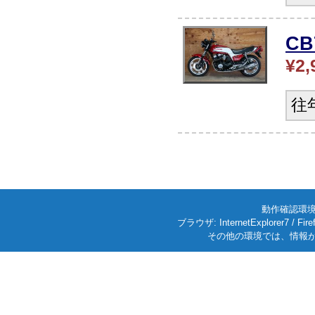
CB
¥2,
往
動作確認環境: W
ブラウザ: InternetExplorer7
その他の環境では、情報