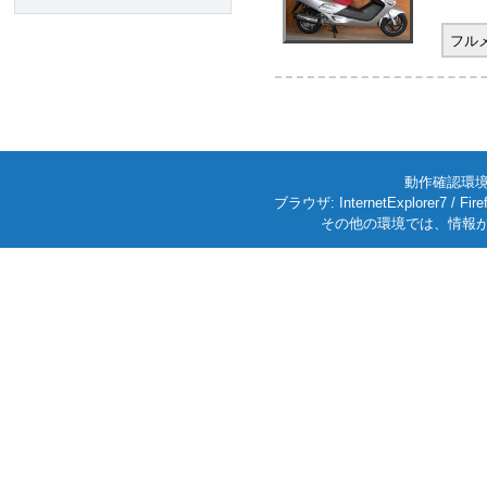
フル
動作確認環境: W
ブラウザ: InternetExplorer7
その他の環境では、情報