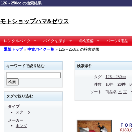
126～250cc の検索結果
モトショップハマ&ゼウス
レンタルバイク
バイクを探す
点検整備
パーツ&用品
通販トップ
»
中古バイク一覧
» 126～250cc の検索結果
キーワードで絞り込む
検索条件
タグ
126～250cc
件数
10件
20件
ソート
商品名
△
▽
タグで絞り込む
タイプ
スクーター
メーカー
ＦＯ
ホンダ
¥183,