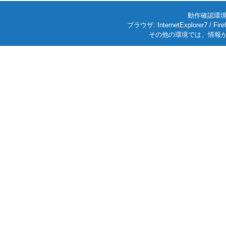
動作確認環境: W
ブラウザ: InternetExplorer7
その他の環境では、情報