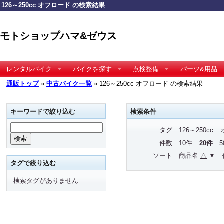
126～250cc オフロード の検索結果
モトショップハマ&ゼウス
レンタルバイク
バイクを探す
点検整備
パーツ&用品
通販トップ
»
中古バイク一覧
» 126～250cc オフロード の検索結果
キーワードで絞り込む
検索条件
タグ
126～250cc
件数
10件
20件
ソート
商品名
△
▼
タグで絞り込む
検索タグがありません