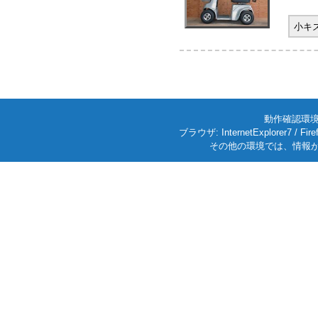
小キ
動作確認環境: W
ブラウザ: InternetExplorer7
その他の環境では、情報