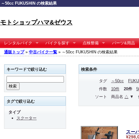
～50cc FUKUSHIN の検索結果
モトショップハマ&ゼウス
レンタルバイク
バイクを探す
点検整備
パーツ&用品
通販トップ
»
中古バイク一覧
» ～50cc FUKUSHIN の検索結果
キーワードで絞り込む
検索条件
タグ
～50cc
FUKU
件数
10件
20件
ソート
商品名
△
▼
タグで絞り込む
タイプ
スクーター
スーパ
¥298,