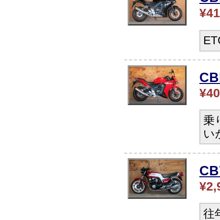
¥41
E
CB
¥40
乗
い
CB
¥2,
往