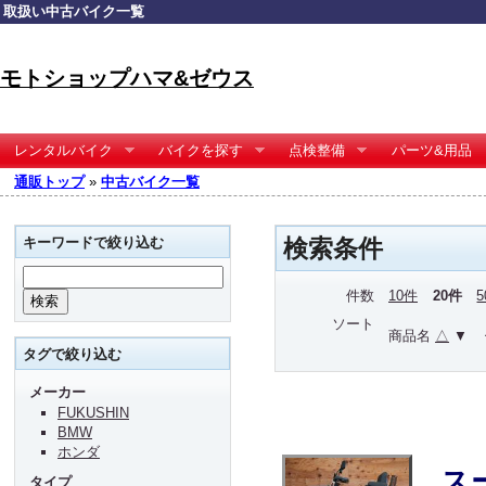
取扱い中古バイク一覧
モトショップハマ&ゼウス
レンタルバイク
バイクを探す
点検整備
パーツ&用品
通販トップ
»
中古バイク一覧
キーワードで絞り込む
検索条件
件数
10件
20件
ソート
商品名
△
▼
タグで絞り込む
メーカー
FUKUSHIN
BMW
ホンダ
ス
タイプ