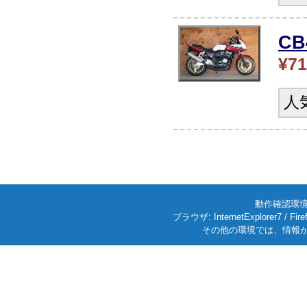
C
¥71
人
動作確認環境: W
ブラウザ: InternetExplorer7
その他の環境では、情報