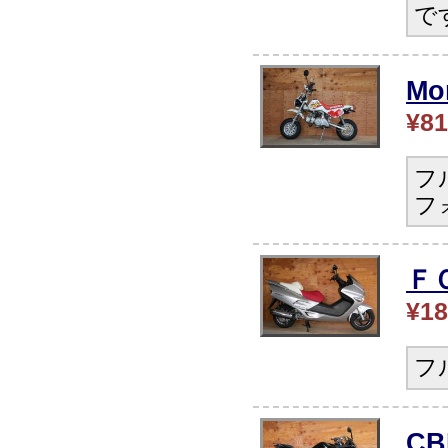
で
Mo
¥81
フ
フ
Ｆ
¥18
フ
C