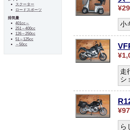
スクーター
¥29
ロードスポーツ
排気量
小
401cc～
251～400cc
126～250cc
51～125cc
V
～50cc
¥1,
走
シ
R
¥97
ら