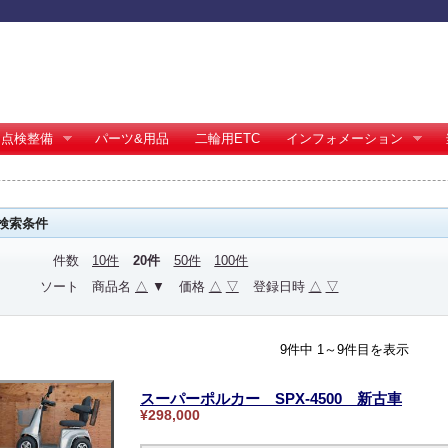
点検整備
パーツ&用品
二輪用ETC
インフォメーション
検索条件
件数
10件
20件
50件
100件
ソート
商品名
△
▼
価格
△
▽
登録日時
△
▽
9件中 1～9件目を表示
スーパーポルカー SPX-4500 新古車
¥298,000