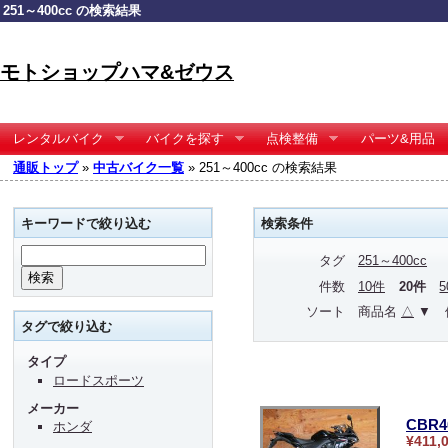
251～400cc の検索結果
モトショップハマ&ゼウス
レンタルバイク
バイクを探す
点検整備
パーツ&用品
通販トップ
»
中古バイク一覧
» 251～400cc の検索結果
キーワードで絞り込む
検索条件
タグ
251～400cc
件数
10件
20件
ソート
商品名
△
▼
タグで絞り込む
タイプ
ロードスポーツ
メーカー
CBR
ホンダ
¥411,