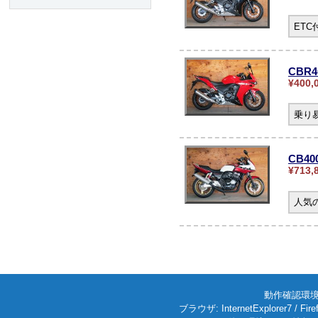
ET
CBR4
¥400,
乗り
CB4
¥713,
人気の
動作確認環境: W
ブラウザ: InternetExplorer7