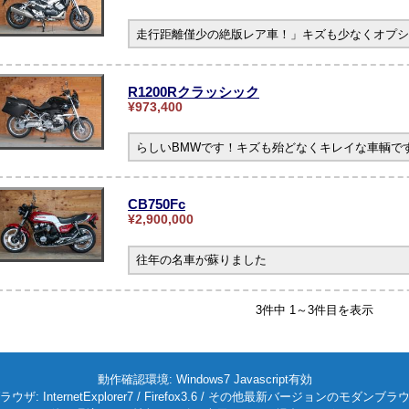
走行距離僅少の絶版レア車！」キズも少なくオプシ
R1200Rクラッシック
¥973,400
らしいBMWです！キズも殆どなくキレイな車輌です。
CB750Fc
¥2,900,000
往年の名車が蘇りました
3件中 1～3件目を表示
動作確認環境: Windows7 Javascript有効
ラウザ: InternetExplorer7 / Firefox3.6 / その他最新バージョンのモダンブラ