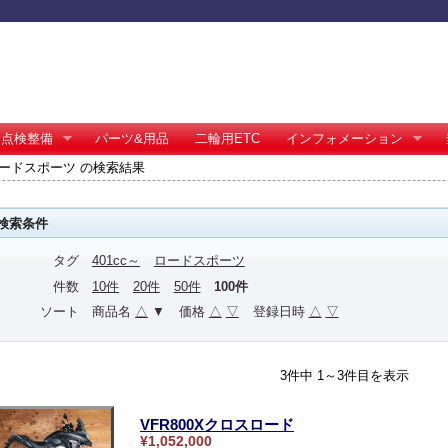
点検整備
パーツ&用品
二輪用ETC
インフォメーション
～ ロードスポーツ の検索結果
検索条件
タグ
401cc～
ロードスポーツ
件数
10件
20件
50件
100件
ソート
商品名
△
▼
価格
△
▽
登録日時
△
▽
3件中 1～3件目を表示
VFR800Xクロスロード
¥1,052,000