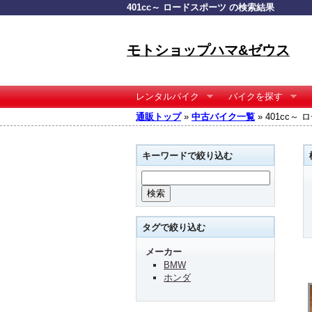
401cc～ ロードスポーツ の検索結果
モトショップハマ&ゼウス
レンタルバイク
バイクを探す
通販トップ
»
中古バイク一覧
» 401cc
キーワードで絞り込む
タグで絞り込む
メーカー
BMW
ホンダ