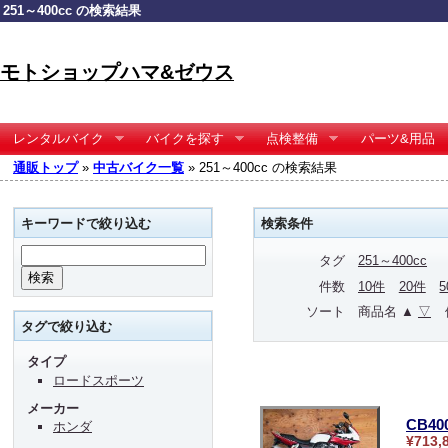
251～400cc の検索結果
モトショップハマ&ゼウス
レンタルバイク
バイクを探す
点検整備
パーツ&用品
通販トップ
»
中古バイク一覧
» 251～400cc の検索結果
キーワードで絞り込む
検索条件
タグ
251～400cc
件数
10件
20件
ソート
商品名 ▲
▽
タグで絞り込む
タイプ
ロードスポーツ
メーカー
CB4
ホンダ
¥713,