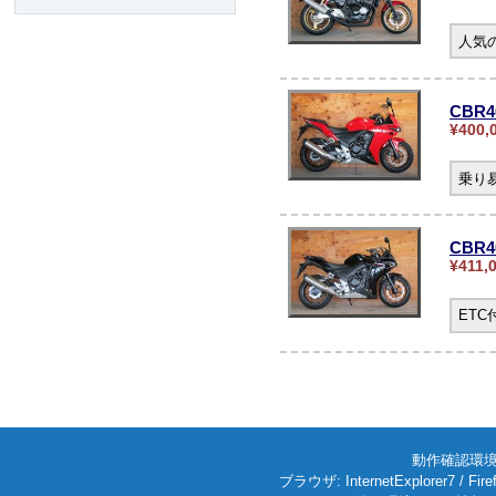
人気の
CBR4
¥400,
乗り
CBR
¥411,
ET
動作確認環境: W
ブラウザ: InternetExplorer7