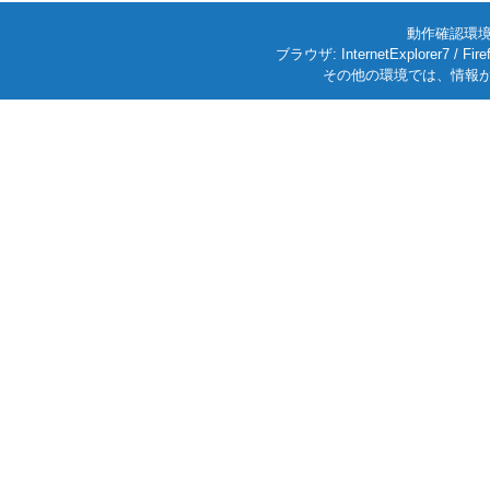
動作確認環境: W
ブラウザ: InternetExplorer7
その他の環境では、情報