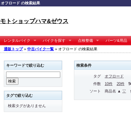
オフロード の検索結果
モトショップハマ&ゼウス
レンタルバイク
バイクを探す
点検整備
パーツ&用品
通販トップ
»
中古バイク一覧
» オフロード の検索結果
キーワードで絞り込む
検索条件
タグ
オフロード
件数
10件
20件
ソート
商品名 ▲
▽
タグで絞り込む
検索タグがありません