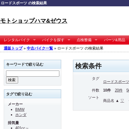
ロードスポーツ の検索結果
モトショップハマ&ゼウス
レンタルバイク
バイクを探す
点検整備
パーツ&用品
通販トップ
»
中古バイク一覧
» ロードスポーツ の検索結果
キーワードで絞り込む
検索条件
タグ
ロードスポー
件数
10件
20件
タグで絞り込む
ソート
商品名 ▲
▽
メーカー
BMW
ホンダ
排気量
401cc～