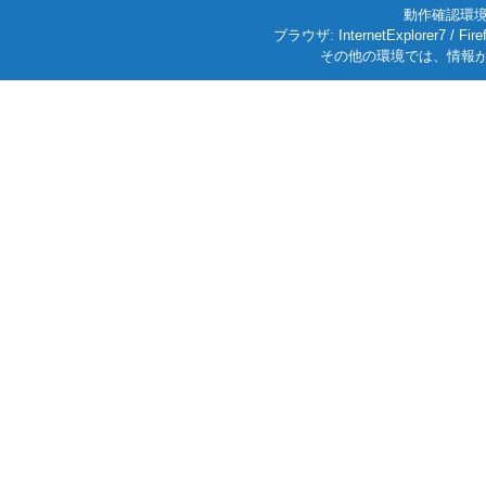
動作確認環境: W
ブラウザ: InternetExplorer7
その他の環境では、情報