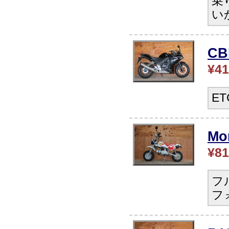
乗
い
C
¥41
E
Mo
¥81
フ
フ