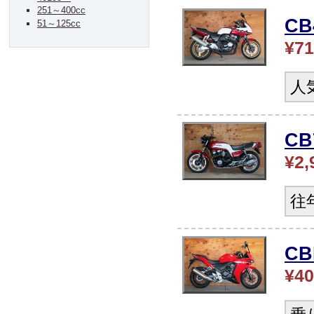
251～400cc
C
51～125cc
¥71
人
CB
¥2,
往
CB
¥40