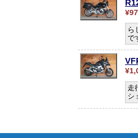
R
¥97
ら
で
V
¥1,
走
シ