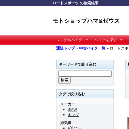
ロードスポーツ の検索結果
モトショップハマ&ゼウス
レンタルバイク
バイクを探す
通販トップ
»
中古バイク一覧
» ロードスポ
キーワードで絞り込む
タグで絞り込む
メーカー
BMW
ホンダ
排気量
401cc～