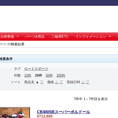
点検整備
パーツ&用品
二輪用ETC
インフォメーション
ーツ の検索結果
検索条件
タグ
ロードスポーツ
件数
10件
20件
50件
100件
ソート
商品名 ▲
▽
価格
△
▽
登録日時
△
▽
7件中 1～7件目を表示
CB400SBスーパーボルドール
¥713,800