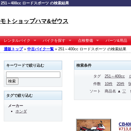
251～400cc ロードスポーツ の検索結果
モトショップハマ&ゼウス
レンタルバイク
バイクを探す
点検整備
パーツ&用品
通販トップ
»
中古バイク一覧
» 251～400cc ロードスポーツ の検索結果
キーワードで絞り込む
検索条件
タグ
251～400cc
件数
10件
20件
ソート
商品名 ▲
▽
タグで絞り込む
メーカー
ホンダ
CB4
¥713,