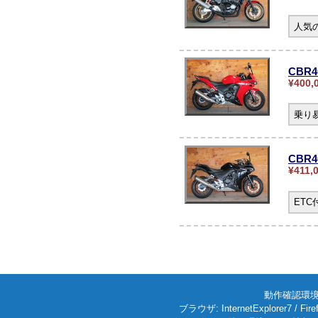
人気の
CBR4
¥400,
乗り
CBR
¥411,
ET
動作確認環境: W
ブラウザ: InternetExplorer7