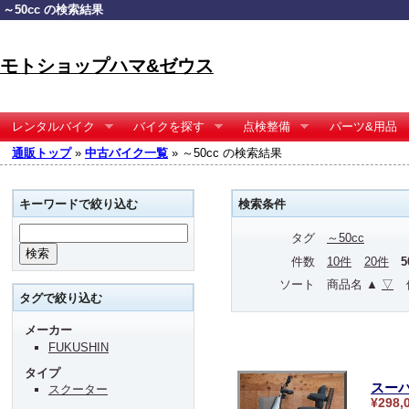
～50cc の検索結果
モトショップハマ&ゼウス
レンタルバイク
バイクを探す
点検整備
パーツ&用品
通販トップ
»
中古バイク一覧
» ～50cc の検索結果
キーワードで絞り込む
検索条件
タグ
～50cc
件数
10件
20件
ソート
商品名 ▲
▽
タグで絞り込む
メーカー
FUKUSHIN
タイプ
スーパ
スクーター
¥298,