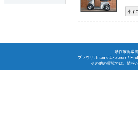
小キ
動作確認環境: W
ブラウザ: InternetExplorer7
その他の環境では、情報