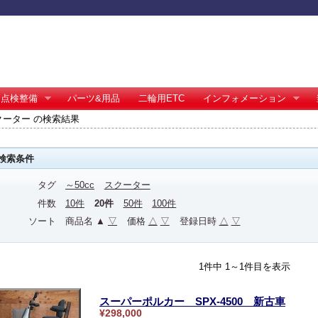
点検整備
パーツ&用品
二輪用ETC
インフォメーション
スクーター の検索結果
検索条件
タグ
～50cc
スクーター
件数
10件
20件
50件
100件
ソート
商品名 ▲
▽
価格
△
▽
登録日時
△
▽
1件中 1～1件目を表示
スーパーポルカー SPX-4500 新古車
¥298,000