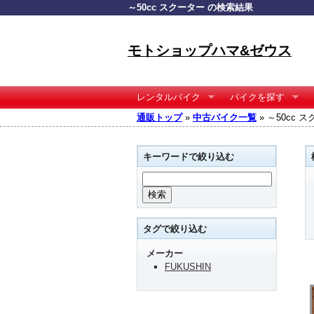
～50cc スクーター の検索結果
モトショップハマ&ゼウス
レンタルバイク
バイクを探す
通販トップ
»
中古バイク一覧
» ～50cc 
キーワードで絞り込む
タグで絞り込む
メーカー
FUKUSHIN