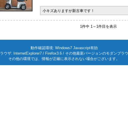
小キズありますが新古車です！
1件中 1～1件目を表示
動作確認環境: Windows7 Javascript有効
ラウザ: InternetExplorer7 / Firefox3.6 / その他最新バージョンのモダンブラ
その他の環境では、情報が正確に表示されない場合がございます。