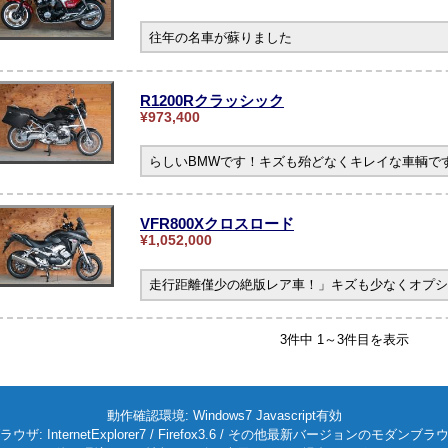
往年の名車が蘇りました
R1200Rクラッシック
¥973,400
らしいBMWです！キズも殆どなくキレイな車輌です。
VFR800Xクロスロード
¥1,052,000
走行距離僅少の絶版レア車！」キズも少なくオプシ
3件中 1～3件目を表示
動作確認環境: Windows7 Javascript有効
ラウザ: InternetExplorer7 / Firefox3.6 / その他最新バージョンのモダンブラ