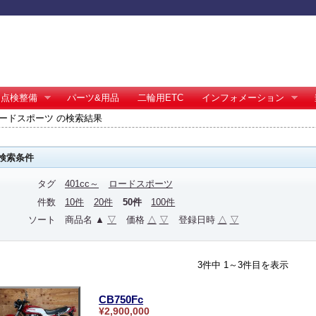
点検整備
パーツ&用品
二輪用ETC
インフォメーション
～ ロードスポーツ の検索結果
検索条件
タグ
401cc～
ロードスポーツ
件数
10件
20件
50件
100件
ソート
商品名 ▲
▽
価格
△
▽
登録日時
△
▽
3件中 1～3件目を表示
CB750Fc
¥2,900,000