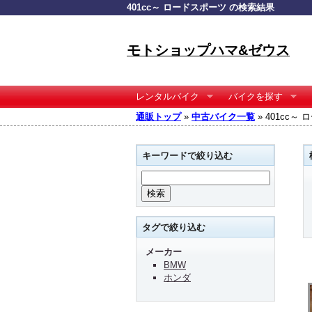
401cc～ ロードスポーツ の検索結果
モトショップハマ&ゼウス
レンタルバイク
バイクを探す
通販トップ
»
中古バイク一覧
» 401cc
キーワードで絞り込む
タグで絞り込む
メーカー
BMW
ホンダ