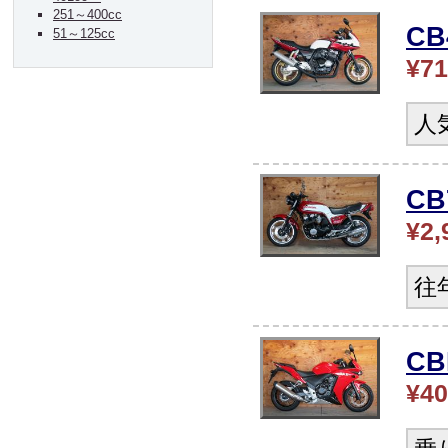
251～400cc
C
51～125cc
¥71
人
CB
¥2,
往
CB
¥40