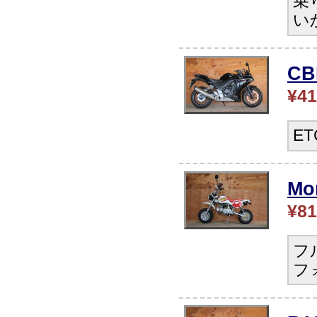
乗
い
C
¥41
E
Mo
¥81
フ
フ