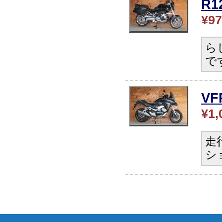
R
¥97
ら
で
V
¥1,
走
シ