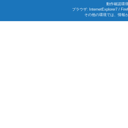
動作確認環境: W
ブラウザ: InternetExplorer7
その他の環境では、情報