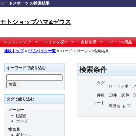
ロードスポーツ の検索結果
モトショップハマ&ゼウス
レンタルバイク
バイクを探す
点検整備
パーツ&用品
通販トップ
»
中古バイク一覧
» ロードスポーツ の検索結果
キーワードで絞り込む
検索条件
タグ
ロードスポー
件数
10件
20件
タグで絞り込む
ソート
商品名 ▲
▽
メーカー
BMW
ホンダ
排気量
401cc～