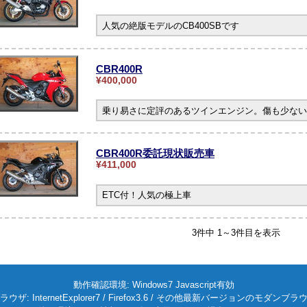
人気の絶版モデルのCB400SBです
CBR400R
¥400,000
乗り易さに定評のあるツインエンジン。傷も少ない
CBR400R委託現状販売車
¥411,000
ETC付！人気の極上車
3件中 1～3件目を表示
動作確認環境: Windows7 Javascript有効
ラウザ: InternetExplorer7 / Firefox3.6 / その他最新バージョンのモダンブラ