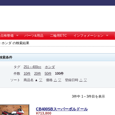
点検整備
パーツ&用品
二輪用ETC
インフォメーション
0cc ホンダ の検索結果
検索条件
タグ
251～400cc
ホンダ
件数
10件
20件
50件
100件
ソート
商品名 ▲
▽
価格
△
▽
登録日時
△
▽
3件中 1～3件目を表示
CB400SBスーパーボルドール
¥713,800