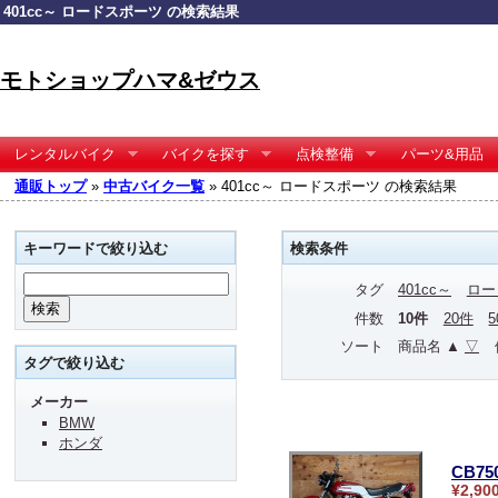
401cc～ ロードスポーツ の検索結果
モトショップハマ&ゼウス
レンタルバイク
バイクを探す
点検整備
パーツ&用品
通販トップ
»
中古バイク一覧
» 401cc～ ロードスポーツ の検索結果
キーワードで絞り込む
検索条件
タグ
401cc～
ロー
件数
10件
20件
ソート
商品名 ▲
▽
タグで絞り込む
メーカー
BMW
ホンダ
CB75
¥2,90