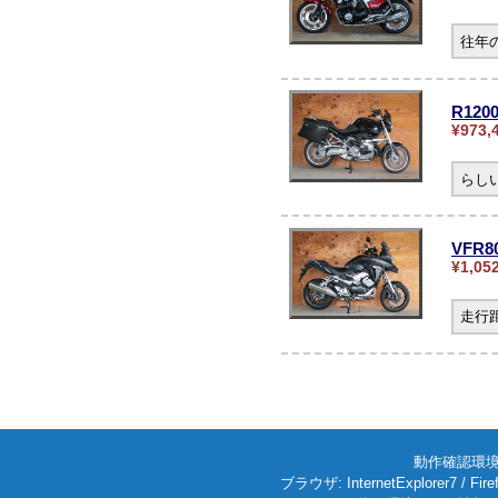
往年
R12
¥973,
らし
VFR
¥1,05
走行
動作確認環境: W
ブラウザ: InternetExplorer7