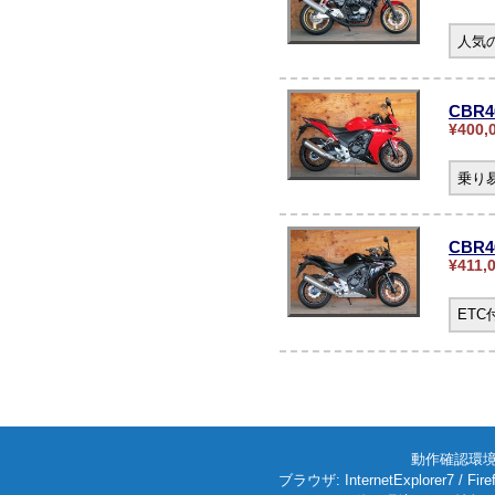
人気の
CBR4
¥400,
乗り
CBR
¥411,
ET
動作確認環境: W
ブラウザ: InternetExplorer7