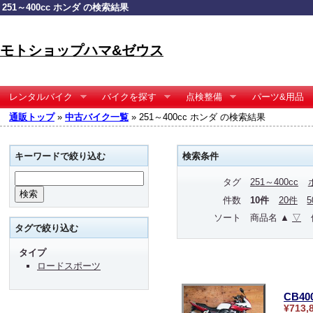
251～400cc ホンダ の検索結果
モトショップハマ&ゼウス
レンタルバイク
バイクを探す
点検整備
パーツ&用品
通販トップ
»
中古バイク一覧
» 251～400cc ホンダ の検索結果
キーワードで絞り込む
検索条件
タグ
251～400cc
件数
10件
20件
ソート
商品名 ▲
▽
タグで絞り込む
タイプ
ロードスポーツ
CB4
¥713,