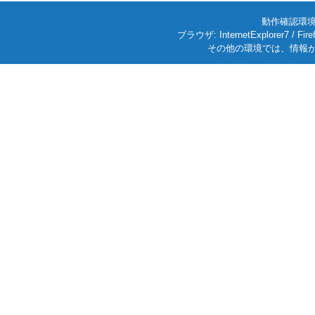
動作確認環境: W
ブラウザ: InternetExplorer7
その他の環境では、情報