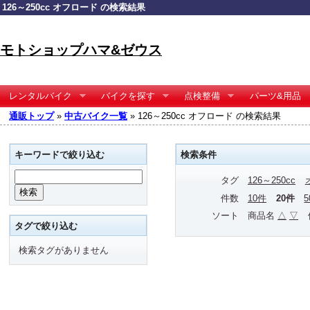
126～250cc オフロード の検索結果
モトショップハマ&ゼウス
レンタルバイク
バイクを探す
点検整備
パーツ&用品
通販トップ
»
中古バイク一覧
» 126～250cc オフロード の検索結果
キーワードで絞り込む
検索条件
タグ
126～250cc
件数
10件
20件
ソート
商品名
△
▽
タグで絞り込む
検索タグがありません