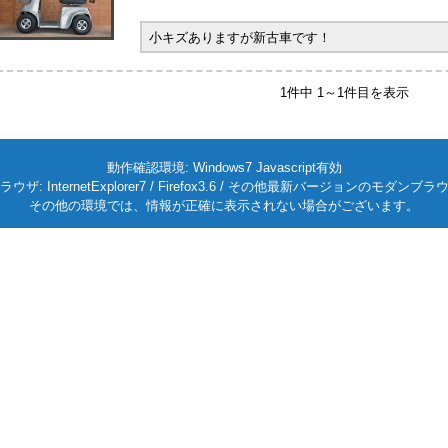
小キズありますが新古車です！
1件中 1～1件目を表示
動作確認環境: Windows7 Javascript有効
ラウザ: InternetExplorer7 / Firefox3.6 / その他最新バージョンのモダンブラ
その他の環境では、情報が正確に表示されない場合がございます。