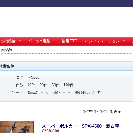
点検整備
パーツ&用品
二輪用ETC
インフォメーション
の検索結果
検索条件
タグ
～50cc
件数
10件
20件
50件
100件
ソート
商品名
△
▽
価格
△
▽
登録日時
△
▼
1件中 1～1件目を表示
スーパーポルカー SPX-4500 新古車
¥298,000