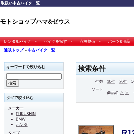
取扱い中古バイク一覧
モトショップハマ&ゼウス
レンタルバイク
バイクを探す
点検整備
パーツ&用品
通販トップ
»
中古バイク一覧
キーワードで絞り込む
検索条件
件数
10件
20件
ソート
商品名
△
▽
タグで絞り込む
メーカー
FUKUSHIN
BMW
ホンダ
R
タイプ