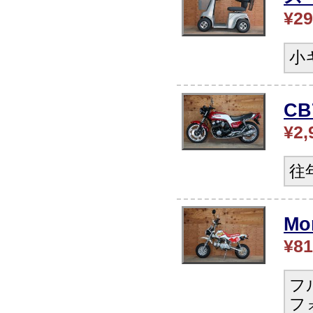
¥29
小
CB
¥2,
往
Mo
¥81
フ
フ