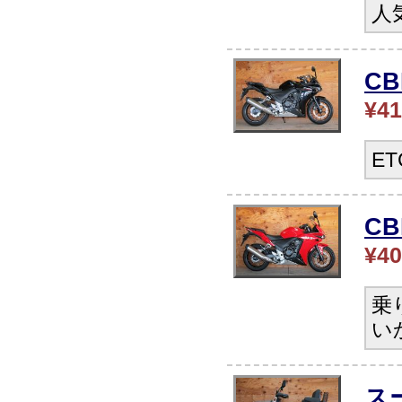
人
C
¥41
E
CB
¥40
乗
い
ス