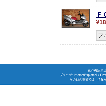
Ｆ
¥18
フ
動作確認環境: W
ブラウザ: InternetExplorer7
その他の環境では、情報