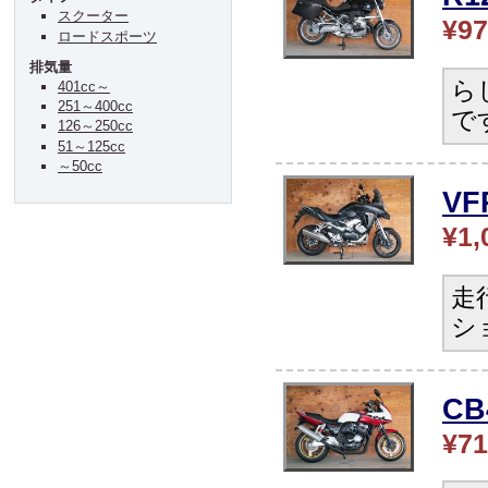
スクーター
¥97
ロードスポーツ
排気量
ら
401cc～
251～400cc
で
126～250cc
51～125cc
～50cc
V
¥1,
走
シ
C
¥71